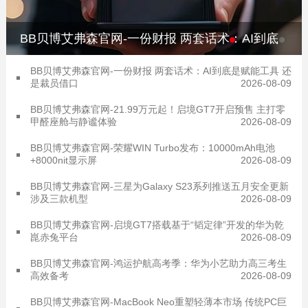
BB贝博艾弗森官网-一份财报 两套话术：AI到底
是赋能工具 还是裁员借口
BB贝博艾弗森官网-一份财报 两套话术：AI到底是赋能工具 还
是裁员借口
2026-08-09
BB贝博艾弗森官网-21.99万元起！启境GT7开启预售 主打零
甲醛座舱与静谧体验
2026-08-09
BB贝博艾弗森官网-荣耀WIN Turbo发布：10000mAh电池
+8000nit显示屏
2026-08-09
BB贝博艾弗森官网-三星为Galaxy S23系列推送五月安全更新
涉及三款机型
2026-08-09
BB贝博艾弗森官网-启境GT7搭载基于“韬定律”开发的华为乾
崑赤兔平台
2026-08-09
BB贝博艾弗森官网-鸿运护航高考季：华为小艺助力高三考生
高效备考
2026-08-09
BB贝博艾弗森官网-MacBook Neo重塑轻薄本市场 传统PC巨