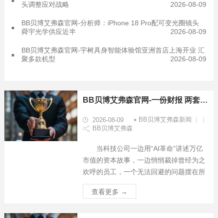
头调整应对战略
2026-08-09
BB贝博艾弗森官网-分析师：iPhone 18 Pro配可变光圈镜头
舜宇光学供应近半
2026-08-09
BB贝博艾弗森官网-宇树具身智能体验馆亚洲首店上海开业 汇
聚多款机型
2026-08-09
BB贝博艾弗森官网-一份财报 两套话术：AI到底是赋能工具 还是裁员借口
BB贝博艾弗森新闻
2026-08-09
BB贝博艾弗森
当科技公司一边用“AI革命”讲述万亿
市值的资本故事，一边悄悄裁掉曾经为之
欢呼的员工，一个无法回避的问题摆在所
有人面前，那就是AI取代人类劳动力的速
查看更多 →
度，到底有多快？谁在从中获益，谁在承
担代价？99%